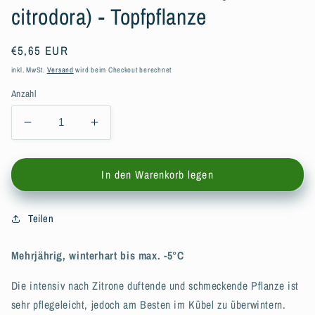
citrodora) - Topfpflanze
Normaler
€5,65 EUR
Preis
inkl. MwSt.
Versand
wird beim Checkout berechnet
Anzahl
Verringere
Erhöhe
die
die
Menge
Menge
In den Warenkorb legen
für
für
Bio
Bio
Zitronenverbene
Zitronenverbene
Teilen
(Aloysia
(Aloysia
citrodora)
citrodora)
-
-
Mehrjährig, winterhart bis max. -5°C
Topfpflanze
Topfpflanze
Die intensiv nach Zitrone duftende und schmeckende Pflanze ist
sehr pflegeleicht, jedoch am Besten im Kübel zu überwintern.